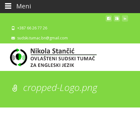
Meni
+387 66 26 77 26
sudski.tumac.bn@gmail.com
cropped-Logo.png